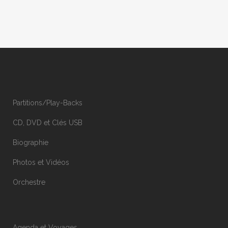
Partitions/Play-Backs
CD, DVD et Clés USB
Biographie
Photos et Vidéos
Orchestre
Agenda et Voyages