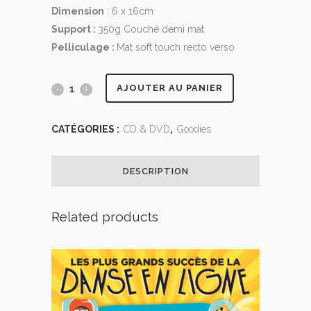
Dimension
: 6 x 16cm
Support :
350g Couché demi mat
Pelliculage :
Mat soft touch recto verso
AJOUTER AU PANIER
CATÉGORIES :
CD & DVD
,
Goodies
DESCRIPTION
Related products